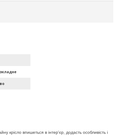
озкладне
во
йну крісло впишеться в інтер'єр, додасть особливість і