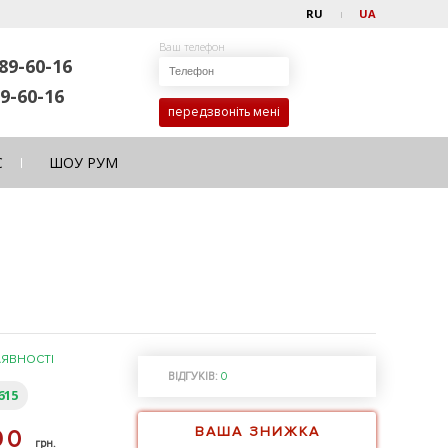
RU
UA
Ваш телефон
89-60-16
9-60-16
передзвоніть мені
С
ШОУ РУМ
АЯВНОСТІ
ВІДГУКІВ:
0
615
ВАША ЗНИЖКА
090
грн.