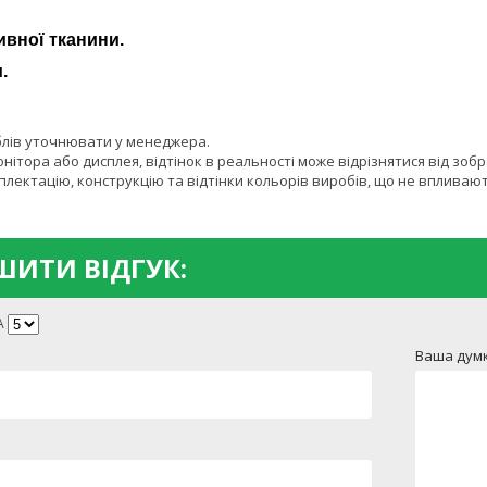
ивної тканини.
.
блів уточнювати у менеджера.
онітора або дисплея, відтінок в реальності може відрізнятися від зоб
лектацію, конструкцію та відтінки кольорів виробів, що не впливают
ИТИ ВІДГУК:
А
Ваша думк