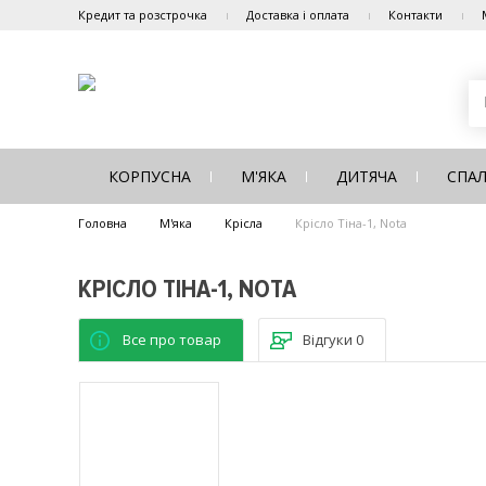
Кредит та розстрочка
Доставка і оплата
Контакти
КОРПУСНА
М'ЯКА
ДИТЯЧА
СПА
Головна
М'яка
Крісла
Крісло Тіна-1, Nota
КРІСЛО ТІНА-1, NOTA
Все про товар
Відгуки
0