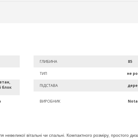
ГЛИБИНА
85
ТИП
не р
етан,
ПІДСТАВА
дере
 блок
а
ВИРОБНИК
Nota
ля невеликої вітальні чи спальні. Компактного розміру, простого диза