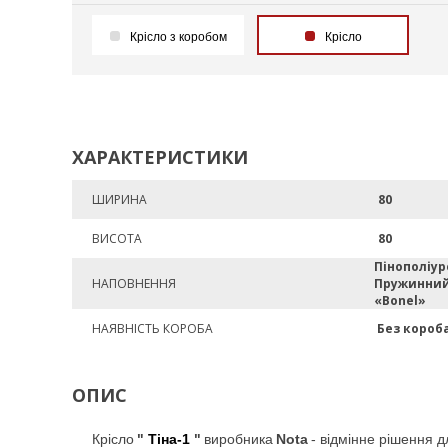
Крісло з коробом
Крісло
ХАРАКТЕРИСТИКИ
ШИРИНА
80
ВИСОТА
80
Пінополіур
НАПОВНЕННЯ
Пружинний
«Bonel»
НАЯВНІСТЬ КОРОБА
Без короб
ОПИС
Крісло
"
Тіна-1
"
виробника
Nota
- відмінне рішення д