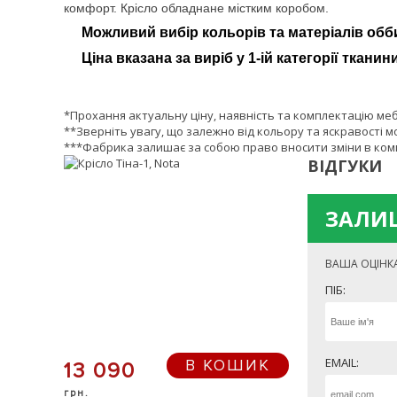
комфорт. Крісло обладнане містким коробом.
Можливий вибір кольорів та матеріалів обб
Ціна вказана за виріб у 1-ій категорії тканини
*Прохання актуальну ціну, наявність та комплектацію ме
**Зверніть увагу, що залежно від кольору та яскравості м
***Фабрика залишає за собою право вносити зміни в комп
ВІДГУКИ
ЗАЛИШ
ВАША ОЦІНК
ПІБ:
EMAIL:
В КОШИК
13 090
грн.