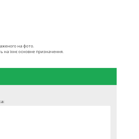
раженого на фото.
ь на їхнє основне призначення.
а: