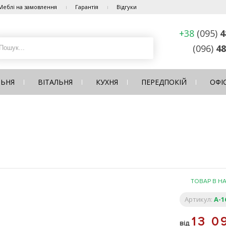
Меблі на замовлення
Гарантія
Відгуки
+38
(095)
4
(096)
48
ЛЬНЯ
ВІТАЛЬНЯ
КУХНЯ
ПЕРЕДПОКІЙ
ОФІ
ТОВАР В Н
Артикул:
A-1
13 
від