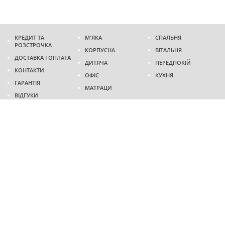
КРЕДИТ ТА
М'ЯКА
СПАЛЬНЯ
РОЗСТРОЧКА
КОРПУСНА
ВІТАЛЬНЯ
ДОСТАВКА І ОПЛАТА
ДИТЯЧА
ПЕРЕДПОКІЙ
КОНТАКТИ
ОФІС
КУХНЯ
ГАРАНТІЯ
МАТРАЦИ
ВІДГУКИ
Адреса
м. Дніпро
проспект Слобожанський, 37
пн-сб - 9:00 - 19:00
нд - 10:00 - 17:00
Приходьте у гості
Ми на карті
Телефон
(096)
489-60-16
(095)
489-60-16