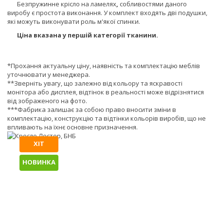
Безпружинне крісло на ламелях
,
собливостями даного
виробу є простота виконання. У комплект входять дві подушки,
які можуть виконувати роль м'якої спинки.
Ціна вказана у першій категорії тканини.
*Прохання актуальну ціну, наявність та комплектацію меблів
уточнювати у менеджера.
**Зверніть увагу, що залежно від кольору та яскравості
монітора або дисплея, відтінок в реальності може відрізнятися
від зображеного на фото.
***Фабрика залишає за собою право вносити зміни в
комплектацію, конструкцію та відтінки кольорів виробів, що не
впливають на їхнє основне призначення.
ХІТ
НОВИНКА