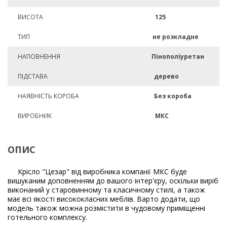
ВИСОТА
125
ТИП
не розкладне
НАПОВНЕННЯ
Пінополіуретан
ПІДСТАВА
дерево
НАЯВНІСТЬ КОРОБА
Без короба
ВИРОБНИК
МКС
ОПИС
Крісло "Цезар" від виробника компанії МКС буде
вишуканим доповненням до вашого інтер'єру, оскільки виріб
виконаний у старовинному та класичному стилі, а також
має всі якості висококласних меблів. Варто додати, що
модель також можна розмістити в чудовому приміщенні
готельного комплексу.