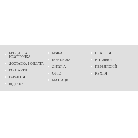
КРЕДИТ ТА
М'ЯКА
СПАЛЬНЯ
РОЗСТРОЧКА
КОРПУСНА
ВІТАЛЬНЯ
ДОСТАВКА І ОПЛАТА
ДИТЯЧА
ПЕРЕДПОКІЙ
КОНТАКТИ
ОФІС
КУХНЯ
ГАРАНТІЯ
МАТРАЦИ
ВІДГУКИ
Адреса
м. Дніпро
проспект Слобожанський, 37
пн-сб - 9:00 - 19:00
нд - 10:00 - 17:00
Приходьте у гості
Ми на карті
Телефон