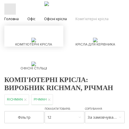
Головна
Офіс
Офісні крісла
Комп'ютерні крісла
КОМП'ЮТЕРНІ КРІСЛА
КРІСЛА ДЛЯ КЕРІВНИКА
ОФІСНІ СТІЛЬЦІ
КОМП'ЮТЕРНІ КРІСЛА:
ВИРОБНИК RICHMAN, РІЧМАН
RICHMAN
РІЧМАН
ПОКАЗАТИ ТОВАРІВ:
СОРТУВАННЯ:
Фільтр
12
За замовчуванням