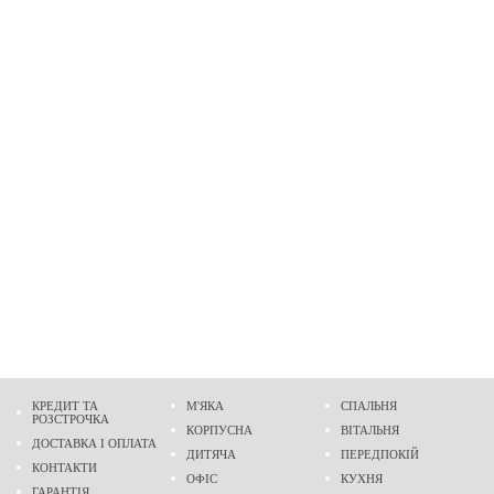
КРЕДИТ ТА
М'ЯКА
СПАЛЬНЯ
РОЗСТРОЧКА
КОРПУСНА
ВІТАЛЬНЯ
ДОСТАВКА І ОПЛАТА
ДИТЯЧА
ПЕРЕДПОКІЙ
КОНТАКТИ
ОФІС
КУХНЯ
ГАРАНТІЯ