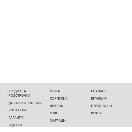
КРЕДИТ ТА
М'ЯКА
СПАЛЬНЯ
РОЗСТРОЧКА
КОРПУСНА
ВІТАЛЬНЯ
ДОСТАВКА І ОПЛАТА
ДИТЯЧА
ПЕРЕДПОКІЙ
КОНТАКТИ
ОФІС
КУХНЯ
ГАРАНТІЯ
МАТРАЦИ
ВІДГУКИ