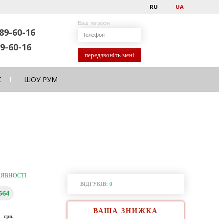
RU
UA
Ваш телефон
89-60-16
9-60-16
передзвоніть мені
С
ШОУ РУМ
АЯВНОСТІ
ВІДГУКІВ:
0
564
ВАША ЗНИЖКА
0
грн.