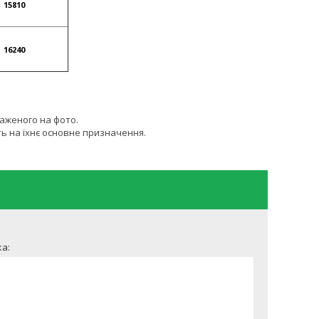
15810
16240
раженого на фото.
ь на їхнє основне призначення.
а: