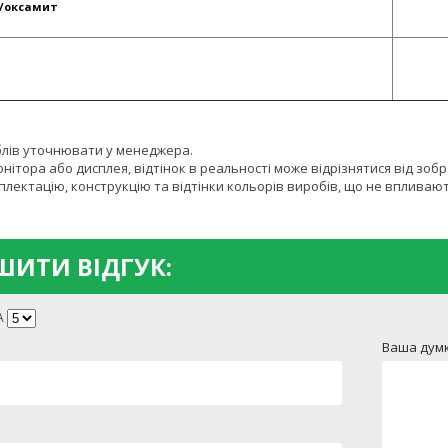
й/оксамит
блів уточнювати у менеджера.
онітора або дисплея, відтінок в реальності може відрізнятися від зоб
лектацію, конструкцію та відтінки кольорів виробів, що не впливают
ИТИ ВІДГУК:
А
Ваша думк