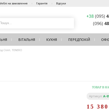
Меблі на замовлення
Гарантія
Відгуки
+38
(095)
4
(096)
48
ЛЬНЯ
ВІТАЛЬНЯ
КУХНЯ
ПЕРЕДПОКІЙ
ОФІ
од Спліт, TENERO
ТОВАР В Н
Артикул:
A-0
15 38