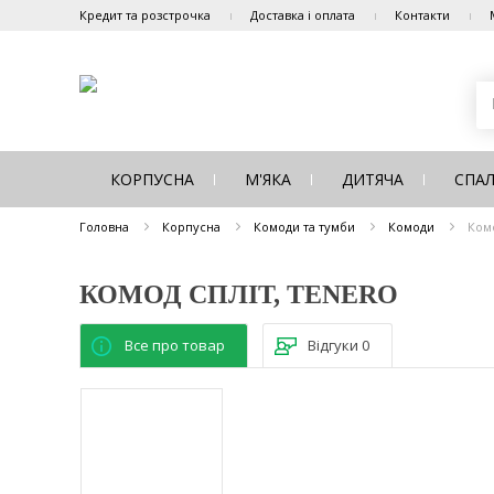
Кредит та розстрочка
Доставка і оплата
Контакти
КОРПУСНА
М'ЯКА
ДИТЯЧА
СПА
Головна
Корпусна
Комоди та тумби
Комоди
Ком
КОМОД СПЛІТ, TENERO
Все про товар
Відгуки
0