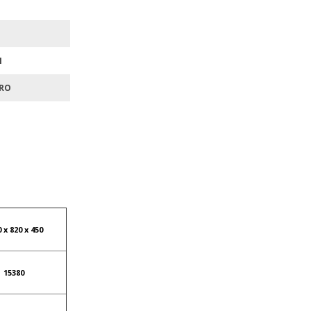
П
RO
 х 820 х 450
15380