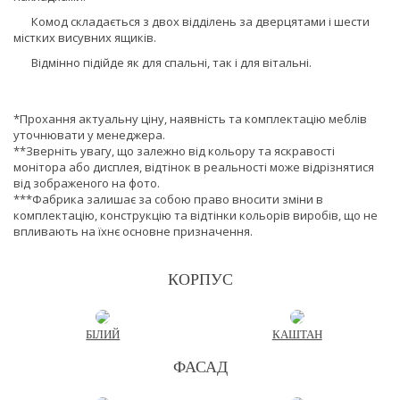
Комод складається з двох відділень за дверцятами і шести
містких висувних ящиків.
Відмінно підійде як для спальні, так і для вітальні.
*Прохання актуальну ціну, наявність та комплектацію меблів
уточнювати у менеджера.
**Зверніть увагу, що залежно від кольору та яскравості
монітора або дисплея, відтінок в реальності може відрізнятися
від зображеного на фото.
***Фабрика залишає за собою право вносити зміни в
комплектацію, конструкцію та відтінки кольорів виробів, що не
впливають на їхнє основне призначення.
КОРПУС
БІЛИЙ
КАШТАН
ФАСАД