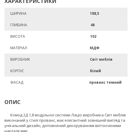
ХАРАКТЕРИСТИКИ
ШИРИНА
188,5
ГЛИБИНА
48
ВИСОТА
102
МАТЕРІАЛ
МДФ
ВИРОБНИК
Світ меблів
КОРПУС
білий
ФАСАД
прованс темний
ОПИС
Комод 2Д 1,8 модульної системи Лаціо виробника Світ меблів
виконаний у стилі прованс, має елегантний зовнішній вигляд та
унікальний дизайн, доповнений декоруванням витонченими
накладками.