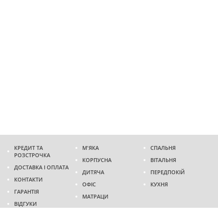
КРЕДИТ ТА
М'ЯКА
СПАЛЬНЯ
РОЗСТРОЧКА
КОРПУСНА
ВІТАЛЬНЯ
ДОСТАВКА І ОПЛАТА
ДИТЯЧА
ПЕРЕДПОКІЙ
КОНТАКТИ
ОФІС
КУХНЯ
ГАРАНТІЯ
МАТРАЦИ
ВІДГУКИ