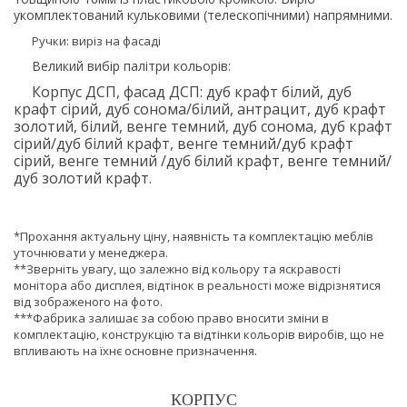
укомплектований кульковими (телескопічними) напрямними.
Ручки: виріз на фасаді
Великий вибір палітри кольорів:
Корпус ДСП, фасад ДСП: дуб крафт білий, дуб
крафт сірий, дуб сонома/білий, антрацит, дуб крафт
золотий, білий, венге темний, дуб сонома, дуб крафт
сірий/дуб білий крафт, венге темний/дуб крафт
сірий, венге темний /дуб білий крафт, венге темний/
дуб золотий крафт.
*Прохання актуальну ціну, наявність та комплектацію меблів
уточнювати у менеджера.
**Зверніть увагу, що залежно від кольору та яскравості
монітора або дисплея, відтінок в реальності може відрізнятися
від зображеного на фото.
***Фабрика залишає за собою право вносити зміни в
комплектацію, конструкцію та відтінки кольорів виробів, що не
впливають на їхнє основне призначення.
КОРПУС