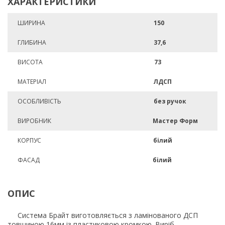
ХАРАКТЕРИСТИКИ
ШИРИНА
150
ГЛИБИНА
37,6
ВИСОТА
73
МАТЕРІАЛ
ЛДСП
ОСОБЛИВІСТЬ
без ручок
ВИРОБНИК
Мастер Форм
КОРПУС
білий
ФАСАД
білий
ОПИС
Система Брайт виготовляється з ламінованого ДСП
товщиною 16мм із пластиковою кромкою. Виріб