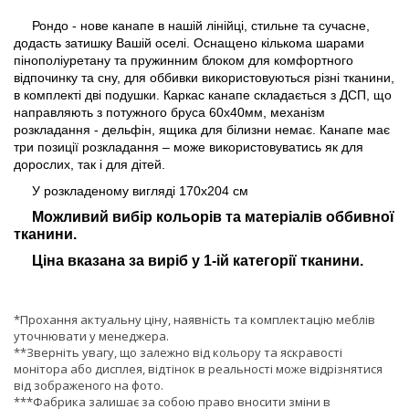
Рондо - нове канапе в нашій лінійці, стильне та сучасне,
додасть затишку Вашій оселі. Оснащено кількома шарами
пінополіуретану та пружинним блоком для комфортного
відпочинку та сну, для оббивки використовуються різні тканини,
в комплекті дві подушки. Каркас канапе складається з ДСП, що
направляють з потужного бруса 60х40мм, механізм
розкладання - дельфін, ящика для білизни немає. Канапе має
три позиції розкладання – може використовуватись як для
дорослих, так і для дітей.
У розкладеному вигляді 170х204 см
Можливий вибір кольорів та матеріалів оббивної
тканини.
Ціна вказана за виріб у 1-ій категорії тканини.
*Прохання актуальну ціну, наявність та комплектацію меблів
уточнювати у менеджера.
**Зверніть увагу, що залежно від кольору та яскравості
монітора або дисплея, відтінок в реальності може відрізнятися
від зображеного на фото.
***Фабрика залишає за собою право вносити зміни в