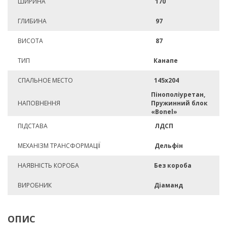
ШИРИНА
170
ГЛИБИНА
97
ВИСОТА
87
ТИП
Канапе
СПАЛЬНОЕ МЕСТО
145х204
Пінополіуретан,
НАПОВНЕННЯ
Пружинний блок
«Bonel»
ПІДСТАВА
ЛДСП
МЕХАНІЗМ ТРАНСФОРМАЦІЇ
Дельфін
НАЯВНІСТЬ КОРОБА
Без короба
ВИРОБНИК
Діаманд
ОПИС