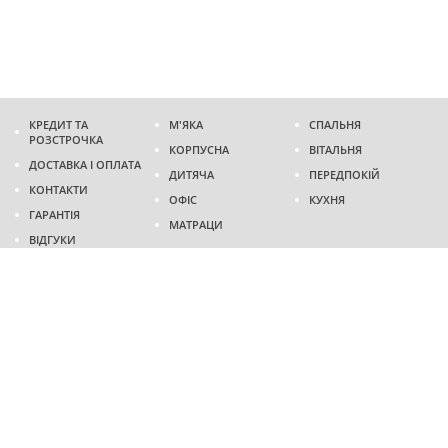
КРЕДИТ ТА
М'ЯКА
СПАЛЬНЯ
РОЗСТРОЧКА
КОРПУСНА
ВІТАЛЬНЯ
ДОСТАВКА І ОПЛАТА
ДИТЯЧА
ПЕРЕДПОКІЙ
КОНТАКТИ
ОФІС
КУХНЯ
ГАРАНТІЯ
МАТРАЦИ
ВІДГУКИ
Адреса
м. Дніпро
проспект Слобожанський, 37
пн-сб - 9:00 - 19:00
нд - 10:00 - 17:00
Приходьте у гості
Ми на карті
Телефон
(096)
489-60-16