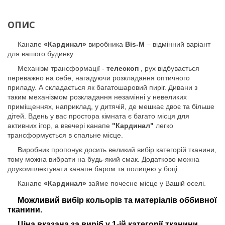
ОПИС
Канапе
«Кардинал»
виробника
Bis-M
– відмінний варіант
для вашого будинку.
Механізм трансформації -
телескоп
, рух відбувається
переважно на себе, нагадуючи розкладання оптичного
приладу. А складається як багатошаровий пиріг. Дивани з
таким механізмом розкладання незамінні у невеликих
приміщеннях, наприклад, у дитячій, де мешкає двоє та більше
дітей. Вдень у вас простора кімната є багато місця для
активних ігор, а ввечері канапе
"Кардинал"
легко
трансформується в спальне місце.
Виробник пропонує досить великий вибір категорій тканини,
тому можна вибрати на будь-який смак. Додатково можна
доукомплектувати канапе баром та полицею у боці.
Канапе
«Кардинал»
займе почесне місце у Вашій оселі.
Можливий вибір кольорів та матеріалів оббивної
тканини.
Ціна вказана за виріб у 1-ій категорії тканини.