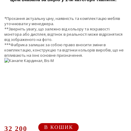
*Прохання актуальну ціну, наявність та комплектацію меблів
уточнювати у менеджера.
**Зверніть увагу, що залежно від кольору та яскравості
монітора або дисплея, відтінок в реальності може відрізнятися
від зображеного на фото.
***Фабрика залишає за собою право вносити зміни в
комплектацію, конструкцію та відтінки кольорів виробів, що не
впливають на їхнє основне призначення.
В КОШИК
32 200