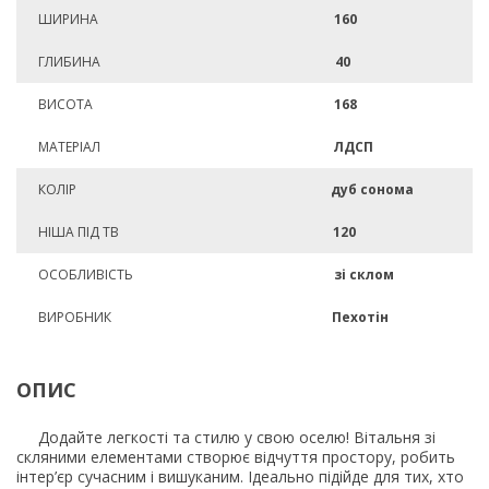
ШИРИНА
160
ГЛИБИНА
40
ВИСОТА
168
МАТЕРІАЛ
ЛДСП
КОЛІР
дуб сонома
НІША ПІД ТВ
120
ОСОБЛИВІСТЬ
зі склом
ВИРОБНИК
Пехотін
ОПИС
Додайте легкості та стилю у свою оселю! Вітальня зі
скляними елементами створює відчуття простору, робить
інтер’єр сучасним і вишуканим. Ідеально підійде для тих, хто