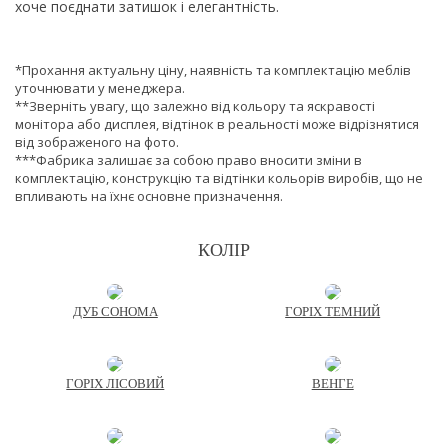
хоче поєднати затишок і елегантність.
*Прохання актуальну ціну, наявність та комплектацію меблів
уточнювати у менеджера.
**Зверніть увагу, що залежно від кольору та яскравості
монітора або дисплея, відтінок в реальності може відрізнятися
від зображеного на фото.
***Фабрика залишає за собою право вносити зміни в
комплектацію, конструкцію та відтінки кольорів виробів, що не
впливають на їхнє основне призначення.
КОЛІР
ДУБ СОНОМА
ГОРІХ ТЕМНИЙ
ГОРІХ ЛІСОВИЙ
ВЕНГЕ