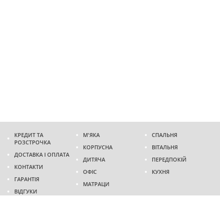
КРЕДИТ ТА
М'ЯКА
СПАЛЬНЯ
РОЗСТРОЧКА
КОРПУСНА
ВІТАЛЬНЯ
ДОСТАВКА І ОПЛАТА
ДИТЯЧА
ПЕРЕДПОКІЙ
КОНТАКТИ
ОФІС
КУХНЯ
ГАРАНТІЯ
МАТРАЦИ
ВІДГУКИ
Адреса