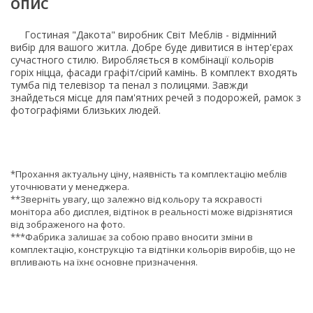
ОПИС
Гостиная "Дакота" виробник Світ Меблів - відмінний
вибір для вашого житла. Добре буде дивитися в інтер'єрах
сучастного стилю. Виробляється в комбінації кольорів
горіх ніцца, фасади графіт/сірий камінь. В комплект входять
тумба під телевізор та пенал з полицями. Завжди
знайдеться місце для пам'ятних речей з подорожей, рамок з
фотографіями близьких людей.
*Прохання актуальну ціну, наявність та комплектацію меблів
уточнювати у менеджера.
**Зверніть увагу, що залежно від кольору та яскравості
монітора або дисплея, відтінок в реальності може відрізнятися
від зображеного на фото.
***Фабрика залишає за собою право вносити зміни в
комплектацію, конструкцію та відтінки кольорів виробів, що не
впливають на їхнє основне призначення.