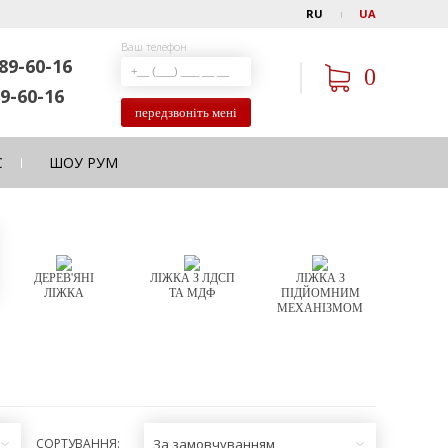
RU
UA
Ваш телефон
89-60-16
0
9-60-16
передзвоніть мені
С
ШОУ РУМ
ДЕРЕВ'ЯНІ
ЛІЖКА З ЛДСП
ЛІЖКА З
ЛІЖКА
ТА МДФ
ПІДЙОМНИМ
МЕХАНІЗМОМ
СОРТУВАННЯ:
За замовчуванням