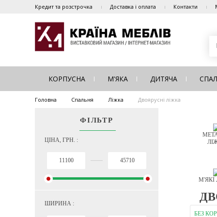
Кредит та розстрочка
Доставка і оплата
Контакти
КОРПУСНА
М'ЯКА
ДИТЯЧА
СПА
Головна
Спальня
Ліжка
Двоярусні ліжка
ФІЛЬТР
МЕТА
ЦІНА, ГРН. :
ЛІ
М'ЯКІ
ДВ
ШИРИНА :
БЕЗ КО