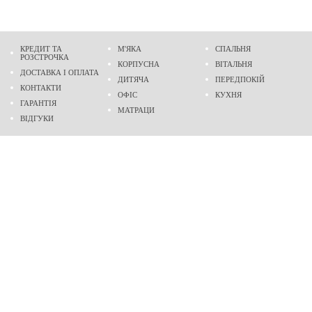
КРЕДИТ ТА
М'ЯКА
СПАЛЬНЯ
РОЗСТРОЧКА
КОРПУСНА
ВІТАЛЬНЯ
ДОСТАВКА І ОПЛАТА
ДИТЯЧА
ПЕРЕДПОКІЙ
КОНТАКТИ
ОФІС
КУХНЯ
ГАРАНТІЯ
МАТРАЦИ
ВІДГУКИ
Адреса
м. Дніпро
проспект Слобожанський, 37
пн-сб - 9:00 - 19:00
нд - 10:00 - 17:00
Приходьте у гості
Ми на карті
Телефон
(096)
489-60-16
(095)
489-60-16
Створення та
просування сайтів
: @ 2026 Fenix Industry