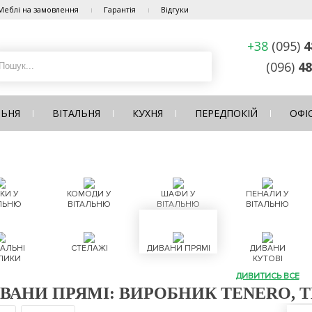
Меблі на замовлення
Гарантія
Відгуки
+38
(095)
4
(096)
48
ЛЬНЯ
ВІТАЛЬНЯ
КУХНЯ
ПЕРЕДПОКІЙ
ОФІ
КИ У
КОМОДИ У
ШАФИ У
ПЕНАЛИ У
ЛЬНЮ
ВІТАЛЬНЮ
ВІТАЛЬНЮ
ВІТАЛЬНЮ
АЛЬНІ
СТЕЛАЖІ
ДИВАНИ ПРЯМІ
ДИВАНИ
ЛИКИ
КУТОВІ
ДИВИТИСЬ ВСЕ
ВАНИ ПРЯМІ: ВИРОБНИК TENERO, 