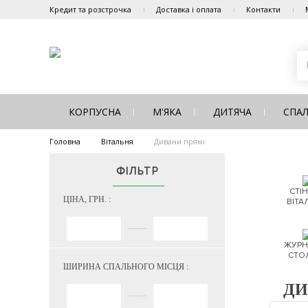
Кредит та розстрочка
Доставка і оплата
Контакти
КОРПУСНА
М'ЯКА
ДИТЯЧА
СПА
Головна
Вітальня
Дивани прямі
ФІЛЬТР
СТІН
ЦІНА, ГРН. :
ВІТА
ЖУРН
СТО
ШИРИНА СПАЛЬНОГО МІСЦЯ :
ДИ