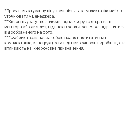
*Прохання актуальну ціну, наявність та комплектацію меблів
уточнювати у менеджера.
**Зверніть увагу, що залежно від кольору та яскравості
монітора або дисплея, відтінок в реальності може відрізнятися
від зображеного на фото.
***Фабрика залишає за собою право вносити зміни в
комплектацію, конструкцію та відтінки кольорів виробів, що не
впливають на їхнє основне призначення.