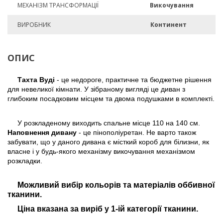
МЕХАНІЗМ ТРАНСФОРМАЦІЇ
Викочування
ВИРОБНИК
Континент
ОПИС
Тахта Вуді
- це недороге, практичне та бюджетне рішення
для невеликої кімнати. У зібраному вигляді це диван з
глибоким посадковим місцем та двома подушками в комплекті.
У розкладеному виходить спальне місце 110 на 140 см.
Наповнення дивану
- це пінополіуретан. Не варто також
забувати, що у даного дивана є місткий короб для білизни, як
власне і у будь-якого механізму викочування механізмом
розкладки.
Можливий вибір кольорів та матеріалів оббивної
тканини.
Ціна вказана за виріб у 1-ій категорії тканини.