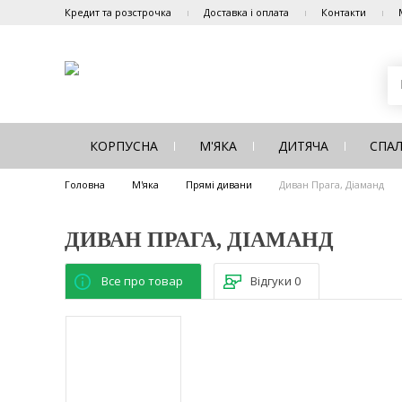
Кредит та розстрочка
Доставка і оплата
Контакти
КОРПУСНА
М'ЯКА
ДИТЯЧА
СПА
Головна
М'яка
Прямі дивани
Диван Прага, Діаманд
ДИВАН ПРАГА, ДІАМАНД
Все про товар
Відгуки
0