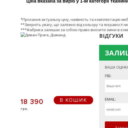
Ціна вказана за виріб у 1-ій категорії тканини
*Прохання актуальну ціну, наявність та комплектацію ме
**Зверніть увагу, що залежно від кольору та яскравості м
***Фабрика залишає за собою право вносити зміни в комп
ВІДГУКИ
ЗАЛИШ
ВАША ОЦІНК
ПІБ:
EMAIL:
В КОШИК
18 390
грн.
Залиши