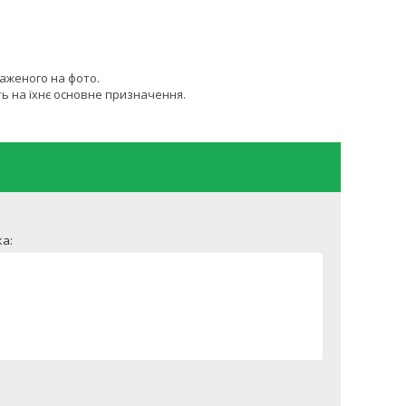
раженого на фото.
ь на їхнє основне призначення.
а: