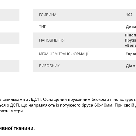
ГЛИБИНА
102
ТИП
Див
Піноп
НАПОВНЕННЯ
Пруж
«Bon
МЕХАНІЗМ ТРАНСФОРМАЦІЇ
Євро
ВИРОБНИК
Діам
 з шпильками з ЛДСП. Оснащений пружинним блоком з пінополіурета
ься з ДСП, що направляють із потужного бруса 60х40мм. При своїй д
ратні метри.
ивної тканини.