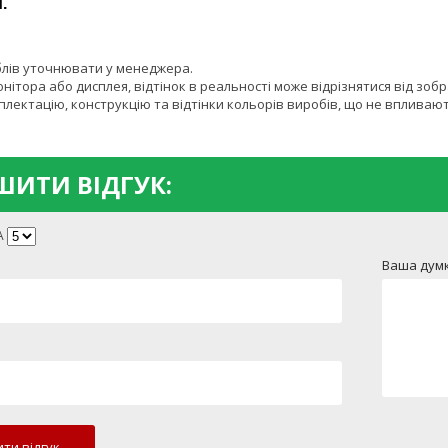
.
блів уточнювати у менеджера.
онітора або дисплея, відтінок в реальності може відрізнятися від зоб
лектацію, конструкцію та відтінки кольорів виробів, що не впливают
ИТИ ВІДГУК:
А
Ваша думк
ти відгук