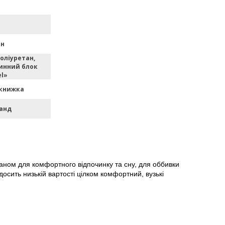
ан
оліуретан,
инний блок
el»
книжка
анд
ном для комфортного відпочинку та сну, для оббивки
осить низькій вартості цілком комфортний, вузькі