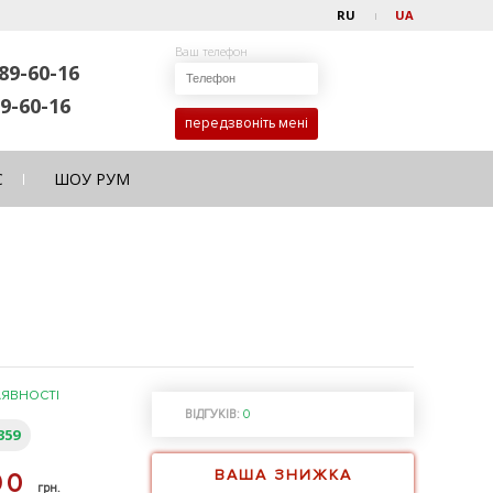
RU
UA
Ваш телефон
89-60-16
9-60-16
передзвоніть мені
С
ШОУ РУМ
АЯВНОСТІ
ВІДГУКІВ:
0
359
ВАША ЗНИЖКА
90
грн.