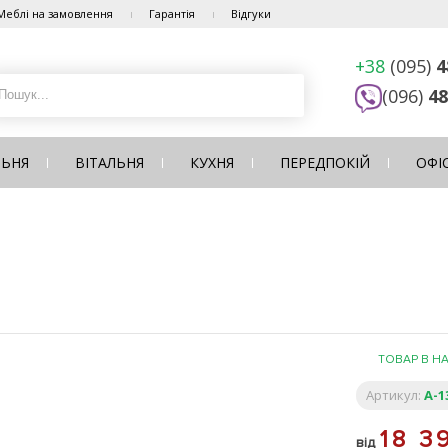
Меблі на замовлення
Гарантія
Відгуки
+38
(095)
4
(096)
48
ЛЬНЯ
ВІТАЛЬНЯ
КУХНЯ
ПЕРЕДПОКІЙ
ОФІ
ТОВАР В Н
Артикул:
A-1
18 3
від