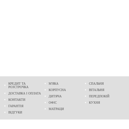
КРЕДИТ ТА
М'ЯКА
СПАЛЬНЯ
РОЗСТРОЧКА
КОРПУСНА
ВІТАЛЬНЯ
ДОСТАВКА І ОПЛАТА
ДИТЯЧА
ПЕРЕДПОКІЙ
КОНТАКТИ
ОФІС
КУХНЯ
ГАРАНТІЯ
МАТРАЦИ
ВІДГУКИ
Адреса