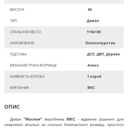
ВИСОТА
90
ТИП
Диван
СПАЛЬНОЕ МЕСТО
110х185
НАПОВНЕННЯ
Пінополіуретан
ПІДСТАВА
ДСП, ДВП, Дерево
МЕХАНІЗМ ТРАНСФОРМАЦІЇ
Алеко
НАЯВНІСТЬ КОРОБА
1 короб
ВИРОБНИК
МКС
ОПИС
Диван
"Масяня"
виробника
МКС
- відмінне рішення для
невеликої вітальні чи спальні. Компактного розміру, простого