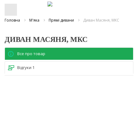
Головна
М'яка
Прямі дивани
Диван Масяня, МКС
ДИВАН МАСЯНЯ, МКС
Все про товар
Відгуки
1