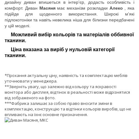
дизайну диван впишеться в інтер'єр, додасть особливість і
комфорт. Диван
Масяня
має механізм розкладки
Алеко
, яка
підійде для щоденного використання. Широкі м'які
підлокотоніки та навіть невелика ніша для білизни передбачені
у цій моделі.
Можливий вибір кольорів та матеріалів оббивної
тканини.
Ціна вказана за виріб у нульовій категорії
тканини.
*Прохання актуальну ціну, наявність та комплектацію меблів
уточнювати у менеджера.
**Зверніть увагу, що залежно від кольору та яскравості
монітора або дисплея, відтінок в реальності може відрізнятися
від зображеного на фото.
***Фабрика залишає за собою право вносити зміни в
комплектацію, конструкцію та відтінки кольорів виробів, що не
впливають на їхнє основне призначення.