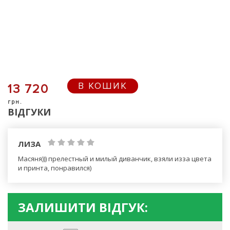
В КОШИК
13 720
грн.
ВІДГУКИ
ЛИЗА
Масяня))) прелестный и милый диванчик, взяли изза цвета
и принта, понравился)
ЗАЛИШИТИ ВІДГУК: