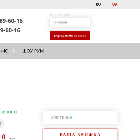
RU
UA
Ваш телефон
89-60-16
9-60-16
передзвоніть мені
ФІС
ШОУ РУМ
АЯВНОСТІ
ВІДГУКІВ:
0
0
ВАША ЗНИЖКА
90
грн.