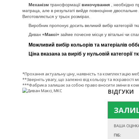
Механізм
трансформації
викочування
, необхідно п
матраца, але в результаті вийде повноцінне двоспальне
Виготовляється у трьох розмірах.
Виробник пропонує досить великий вибір категорій тк
Диван
«Максі»
займе почесне місце у вітальні чи спал
Можливий вибір кольорів та матеріалів обб
Ціна вказана за виріб у нульовій категорії т
*Прохання актуальну ціну, наявність та комплектацію ме
**Зверніть увагу, що залежно від кольору та яскравості м
***Фабрика залишає за собою право вносити зміни в комп
ВІДГУКИ
ЗАЛИШ
ВАША ОЦІНК
ПІБ: