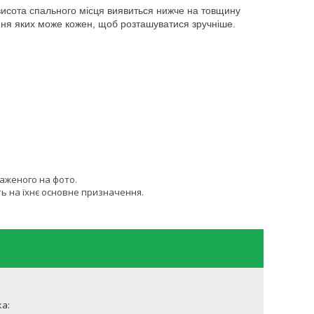
 висота спального місця виявиться нижче на товщину
ення яких може кожен, щоб розташуватися зручніше.
раженого на фото.
ь на їхнє основне призначення.
а: