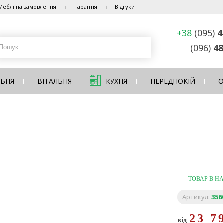
Меблі на замовлення
Гарантія
Відгуки
+38
(095)
4
(096)
48
ЛЬНЯ
ВІТАЛЬНЯ
КУХНЯ
ПЕРЕДПОКІЙ
О
ТОВАР В Н
Артикул:
356
23 7
від