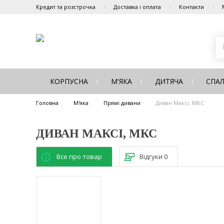
Кредит та розстрочка
Доставка і оплата
Контакти
КОРПУСНА
М'ЯКА
ДИТЯЧА
СПА
Головна
М'яка
Прямі дивани
Диван Максі, МКС
ДИВАН МАКСІ, МКС
Все про товар
Відгуки
0