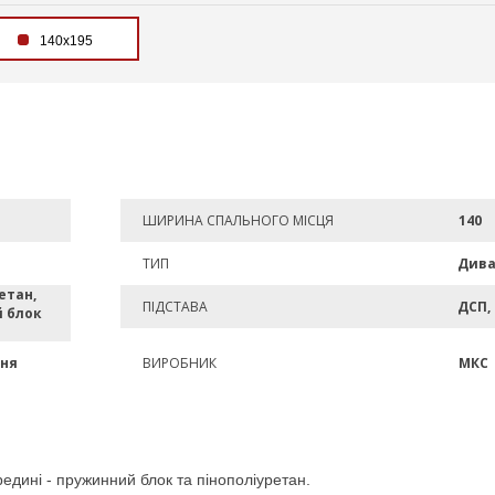
140х195
ШИРИНА СПАЛЬНОГО МІСЦЯ
140
ТИП
Див
етан,
ПІДСТАВА
ДСП,
 блок
ня
ВИРОБНИК
МКС
едині - пружинний блок та пінополіуретан.