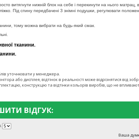
росто витягнути нижній блок на себе і перекинути на нього матрац,
 ліжко. Під спину передбачені 3 знімні подушки, регулювати полож
анини, тому можна вибрати на будь-який смак.
ьні.
ивної тканини.
канини.
блів уточнювати у менеджера.
онітора або дисплея, відтінок в реальності може відрізнятися від зоб
лектацію, конструкцію та відтінки кольорів виробів, що не впливают
ИТИ ВІДГУК:
А
Ваша думк