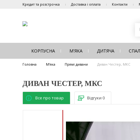
Кредит та розстрочка
Доставка і оплата
Контакти
КОРПУСНА
М'ЯКА
ДИТЯЧА
СПА
Головна
М'яка
Прямі дивани
Диван Честер, МКС
ДИВАН ЧЕСТЕР, МКС
Все про товар
Відгуки
0