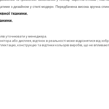
атиме з дизайном у стилі модерн. Передбачена висока зручна спинка 
ивної тканини.
канини.
блів уточнювати у менеджера.
онітора або дисплея, відтінок в реальності може відрізнятися від зоб
лектацію, конструкцію та відтінки кольорів виробів, що не впливают