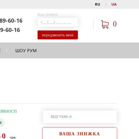
RU
UA
Ваш телефон
89-60-16
0
9-60-16
передзвоніть мені
С
ШОУ РУМ
АЯВНОСТІ
ВІДГУКІВ:
0
4
ВАША ЗНИЖКА
30
грн.