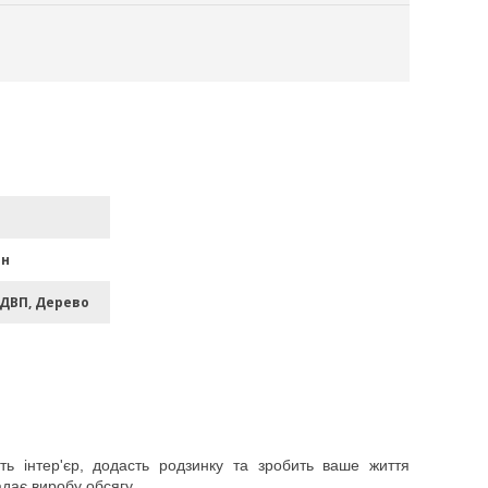
ан
 ДВП, Дерево
ть інтер'єр, додасть родзинку та зробить ваше життя
адає виробу обсягу.