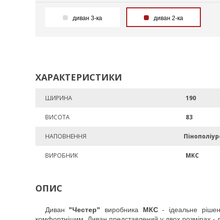
диван 3-ка
диван 2-ка
ХАРАКТЕРИСТИКИ
ШИРИНА
190
ВИСОТА
83
НАПОВНЕННЯ
Пінополіу
ВИРОБНИК
МКС
ОПИС
Диван
"Честер"
виробника
МКС
- ідеальне рішен
комфортнішим. Диван представлений у двох розмірах - дв