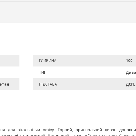
ГЛИБИНА
100
ТИП
Див
ретан
ПІДСТАВА
ДСП,
ня для вітальні чи офісу. Гарний, оригінальний диван доповни
омісний та тримісний. Виконаний у техніці "каретна стяжка", яка н