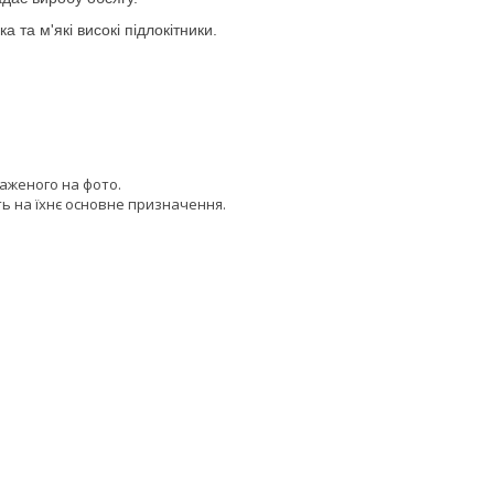
та м'які високі підлокітники.
раженого на фото.
ь на їхнє основне призначення.