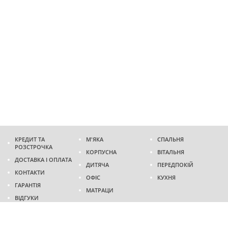
КРЕДИТ ТА
М'ЯКА
СПАЛЬНЯ
РОЗСТРОЧКА
КОРПУСНА
ВІТАЛЬНЯ
ДОСТАВКА І ОПЛАТА
ДИТЯЧА
ПЕРЕДПОКІЙ
КОНТАКТИ
ОФІС
КУХНЯ
ГАРАНТІЯ
МАТРАЦИ
ВІДГУКИ
Адреса