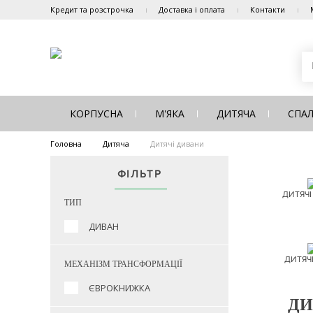
Кредит та розстрочка
Доставка і оплата
Контакти
КОРПУСНА
М'ЯКА
ДИТЯЧА
СПА
Головна
Дитяча
Дитячі дивани
ФІЛЬТР
ДИТЯЧІ
ТИП
ДИВАН
ДИТЯЧІ
МЕХАНІЗМ ТРАНСФОРМАЦІЇ
ЄВРОКНИЖКА
ДИ