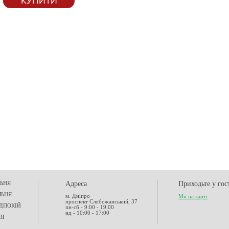
КУПИТИ
ЬНЯ
Адреса
Приходьте у гос
ЛЬНЯ
м. Дніпро
Ми на карті
проспект Слобожанський, 37
ДПОКІЙ
пн-сб - 9:00 - 19:00
нд - 10:00 - 17:00
НЯ