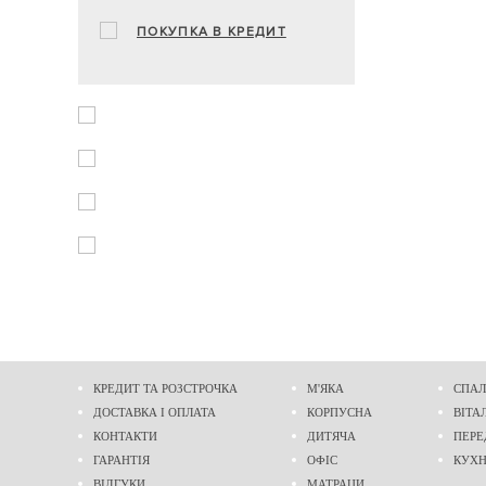
ПОКУПКА В КРЕДИТ
КРЕДИТ ТА РОЗСТРОЧКА
М'ЯКА
СПАЛ
ДОСТАВКА І ОПЛАТА
КОРПУСНА
ВІТА
КОНТАКТИ
ДИТЯЧА
ПЕРЕ
ГАРАНТІЯ
ОФІС
КУХ
ВІДГУКИ
МАТРАЦИ