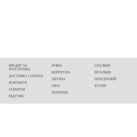
КРЕДИТ ТА
М'ЯКА
СПАЛЬНЯ
РОЗСТРОЧКА
КОРПУСНА
ВІТАЛЬНЯ
ДОСТАВКА І ОПЛАТА
ДИТЯЧА
ПЕРЕДПОКІЙ
КОНТАКТИ
ОФІС
КУХНЯ
ГАРАНТІЯ
МАТРАЦИ
ВІДГУКИ
Адреса
м. Дніпро
проспект Слобожанський, 37
пн-сб - 9:00 - 19:00
нд - 10:00 - 17:00
Приходьте у гості