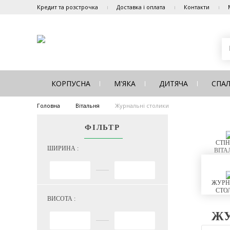
Кредит та розстрочка
Доставка і оплата
Контакти
КОРПУСНА
М'ЯКА
ДИТЯЧА
СПА
Головна
Вітальня
Журнальні столики
ФІЛЬТР
СТІН
ШИРИНА :
ВІТА
ЖУРН
СТО
ВИСОТА :
ЖУ