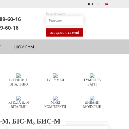
RU
UA
Ваш телефон
89-60-16
9-60-16
передзвоніть мені
С
ШОУ РУМ
ВІТРИНИ У
TV ТУМБИ
ТУМБИ ТА
ВІТАЛЬНЮ
БАРИ
КРІСЛА ДЛЯ
М'ЯКІ
ДИВАНИ
ВІТАЛЬНІ
КОМПЛЕКТИ
МОДУЛЬНІ
M, БІС-М, БИС-М