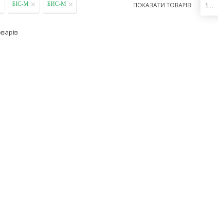
БІС-М
БИС-М
ПОКАЗАТИ ТОВАРІВ:
12
оварів