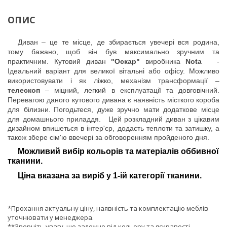
ОПИС
Диван – це те місце, де збирається увечері вся родина,
тому бажано, щоб він був максимально зручним та
практичним. Кутовий диван
"Оскар"
виробника
Nota
-
Ідеальний варіант для великої вітальні або офісу. Можливо
використовувати і як ліжко, механізм трансформації –
телескоп
– міцний, легкий в експлуатації та довговічний.
Перевагою даного кутового дивана є наявність місткого короба
для білизни.
Погодьтеся, дуже зручно мати додаткове місце
для домашнього приладдя.
Цей розкладний диван з цікавим
дизайном впишеться в інтер'єр, додасть теплоти та затишку, а
також збере сім'ю ввечері за обговоренням пройденого дня.
Можливий вибір кольорів та матеріалів оббивної
тканини.
Ціна вказана за виріб у 1-ій категорії тканини.
*Прохання актуальну ціну, наявність та комплектацію меблів
уточнювати у менеджера.
**Зверніть увагу, що залежно від кольору та яскравості