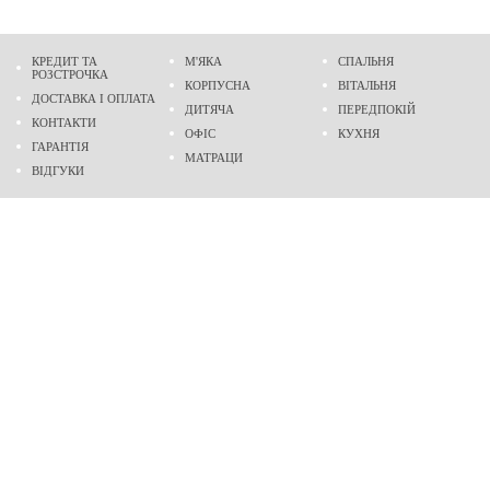
КРЕДИТ ТА
М'ЯКА
СПАЛЬНЯ
РОЗСТРОЧКА
КОРПУСНА
ВІТАЛЬНЯ
ДОСТАВКА І ОПЛАТА
ДИТЯЧА
ПЕРЕДПОКІЙ
КОНТАКТИ
ОФІС
КУХНЯ
ГАРАНТІЯ
МАТРАЦИ
ВІДГУКИ
Адреса
м. Дніпро
проспект Слобожанський, 37
пн-сб - 9:00 - 19:00
нд - 10:00 - 17:00
Приходьте у гості
Ми на карті
Телефон
(096)
489-60-16
(095)
489-60-16
Створення та
просування сайтів
: @ 2026 Fenix Industry