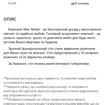
КОЛІР
дуб сонома
ОПИС
Компанія Мікс Меблі - це багаторічний досвід у виготовленні
якісних та надійних меблів. Головний асортимент компанії - це
сучасні, практичні, зручні та довговічні меблі для будь-якого
куточка Вашої квартири чи будинку.
Зручний функціональний стіл стане відмінним рішенням
для Вашої кухні чи вітальні. Стіл представлений у 3х колірних
рішеннях та 2х варіантах розміру.
За бажання, стіл можна укомплектувати табуретами.
*Прохання актуальну ціну, наявність та комплектацію меблів
уточнювати у менеджера.
**Зверніть увагу, що залежно від кольору та яскравості
монітора або дисплея, відтінок в реальності може відрізнятися
від зображеного на фото.
***Фабрика залишає за собою право вносити зміни в
комплектацію, конструкцію та відтінки кольорів виробів, що не