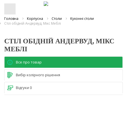
Головна
Корпусна
Столи
Кухонні столи
Стіл обідній Андервуд, Мікс Меблі
СТІЛ ОБІДНІЙ АНДЕРВУД, МІКС
МЕБЛІ
Все про товар
Вибір колірного рішення
Відгуки
0