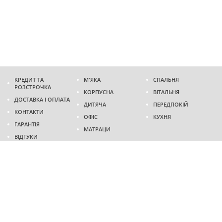
КРЕДИТ ТА
М'ЯКА
СПАЛЬНЯ
РОЗСТРОЧКА
КОРПУСНА
ВІТАЛЬНЯ
ДОСТАВКА І ОПЛАТА
ДИТЯЧА
ПЕРЕДПОКІЙ
КОНТАКТИ
ОФІС
КУХНЯ
ГАРАНТІЯ
МАТРАЦИ
ВІДГУКИ
Адреса
м. Дніпро
проспект Слобожанський, 37
пн-сб - 9:00 - 19:00
нд - 10:00 - 17:00
Приходьте у гості
Ми на карті
Телефон