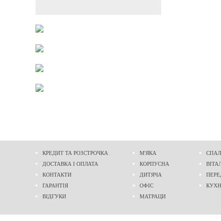
КРЕДИТ ТА РОЗСТРОЧКА
М'ЯКА
СПАЛ
ДОСТАВКА І ОПЛАТА
КОРПУСНА
ВІТА
КОНТАКТИ
ДИТЯЧА
ПЕРЕ
ГАРАНТІЯ
ОФІС
КУХ
ВІДГУКИ
МАТРАЦИ