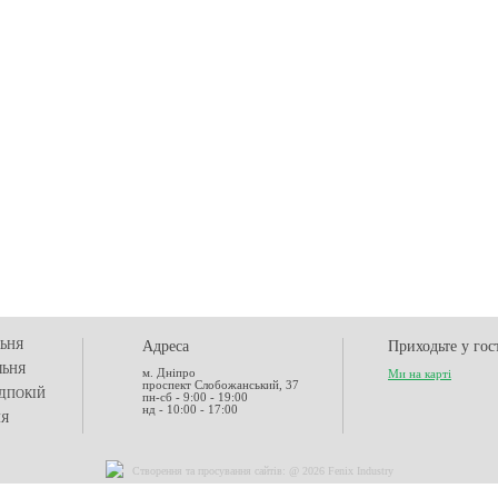
ЬНЯ
Адреса
Приходьте у гос
ЛЬНЯ
м. Дніпро
Ми на карті
проспект Слобожанський, 37
ДПОКІЙ
пн-сб - 9:00 - 19:00
нд - 10:00 - 17:00
НЯ
Створення та
просування сайтів
: @ 2026 Fenix Industry