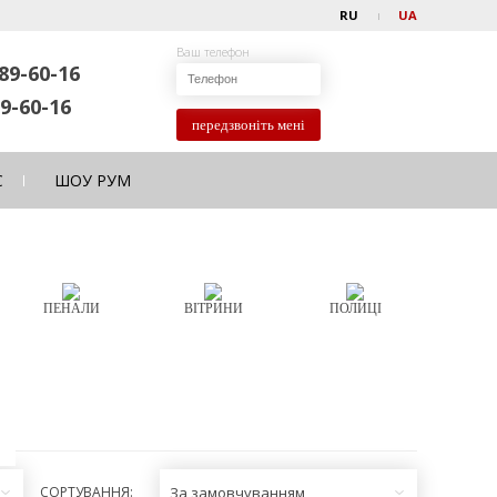
RU
UA
Ваш телефон
89-60-16
9-60-16
передзвоніть мені
С
ШОУ РУМ
ПЕНАЛИ
ВІТРИНИ
ПОЛИЦІ
СОРТУВАННЯ:
За замовчуванням