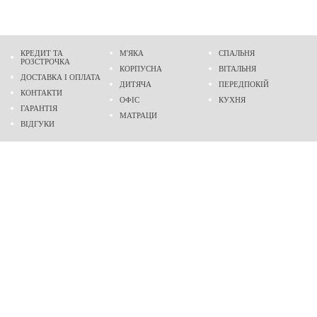
КРЕДИТ ТА
М'ЯКА
СПАЛЬНЯ
РОЗСТРОЧКА
КОРПУСНА
ВІТАЛЬНЯ
ДОСТАВКА І ОПЛАТА
ДИТЯЧА
ПЕРЕДПОКІЙ
КОНТАКТИ
ОФІС
КУХНЯ
ГАРАНТІЯ
МАТРАЦИ
ВІДГУКИ
Адреса
м. Дніпро
проспект Слобожанський, 37
пн-сб - 9:00 - 19:00
нд - 10:00 - 17:00
Приходьте у гості
Ми на карті
Телефон
(096)
489-60-16
(095)
489-60-16