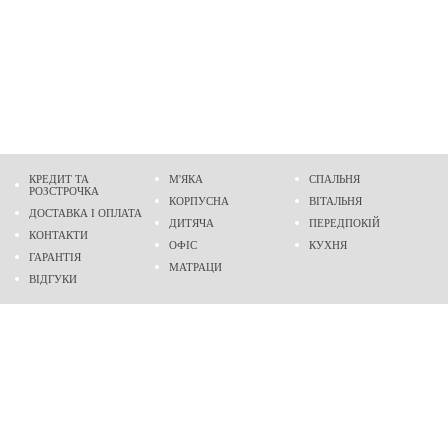
КРЕДИТ ТА
М'ЯКА
СПАЛЬНЯ
РОЗСТРОЧКА
КОРПУСНА
ВІТАЛЬНЯ
ДОСТАВКА І ОПЛАТА
ДИТЯЧА
ПЕРЕДПОКІЙ
КОНТАКТИ
ОФІС
КУХНЯ
ГАРАНТІЯ
МАТРАЦИ
ВІДГУКИ
Адреса
м. Дніпро
проспект Слобожанський, 37
пн-сб - 9:00 - 19:00
нд - 10:00 - 17:00
Приходьте у гості
Ми на карті
Телефон