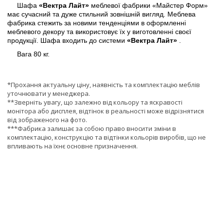
Шафа
«Вектра Лайт»
меблевої фабрики «Майстер Форм»
має сучасний та дуже стильний зовнішній вигляд. Меблева
фабрика стежить за новими тенденціями в оформленні
меблевого декору та використовує їх у виготовленні своєї
продукції. Шафа входить до системи
«Вектра Лайт»
.
Вага 80 кг.
*Прохання актуальну ціну, наявність та комплектацію меблів
уточнювати у менеджера.
**Зверніть увагу, що залежно від кольору та яскравості
монітора або дисплея, відтінок в реальності може відрізнятися
від зображеного на фото.
***Фабрика залишає за собою право вносити зміни в
комплектацію, конструкцію та відтінки кольорів виробів, що не
впливають на їхнє основне призначення.