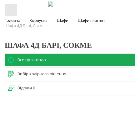
Головна
Корпусна
Шафи
Шафи платтяні
Шафа 4Д Барі, Сокме
ШАФА 4Д БАРІ, СОКМЕ
Все про товар
Вибір колірного рішення
Відгуки
0