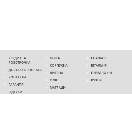
КРЕДИТ ТА
М'ЯКА
СПАЛЬНЯ
РОЗСТРОЧКА
КОРПУСНА
ВІТАЛЬНЯ
ДОСТАВКА І ОПЛАТА
ДИТЯЧА
ПЕРЕДПОКІЙ
КОНТАКТИ
ОФІС
КУХНЯ
ГАРАНТІЯ
МАТРАЦИ
ВІДГУКИ
Адреса
м. Дніпро
проспект Слобожанський, 37
пн-сб - 9:00 - 19:00
нд - 10:00 - 17:00
Приходьте у гості