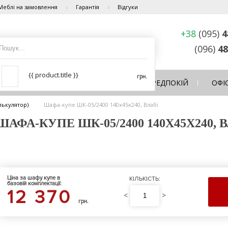
Меблі на замовлення
Гарантія
Відгуки
+38
(095)
4
(096)
48
{{ product.title }}
грн.
ЛЬНЯ
ВІТАЛЬНЯ
КУХНЯ
ПЕРЕДПОКІЙ
ОФІ
лькулятор)
Шафа-купе ШК-05/2400 140х45х240, Влабі
ФА-КУПЕ ШК-05/2400 140Х45Х240, 
Ціна за шафу купе в
КІЛЬКІСТЬ:
базовій комплектації:
12 370
<
>
грн.