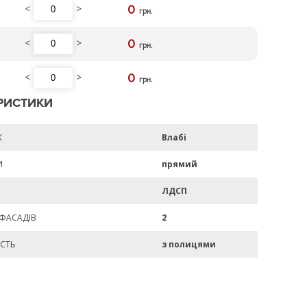
<
>
0
грн.
<
>
0
грн.
<
>
0
грн.
РИСТИКИ
К
Влабі
И
прямий
ЛДСП
 ФАСАДІВ
2
СТЬ
з полицями