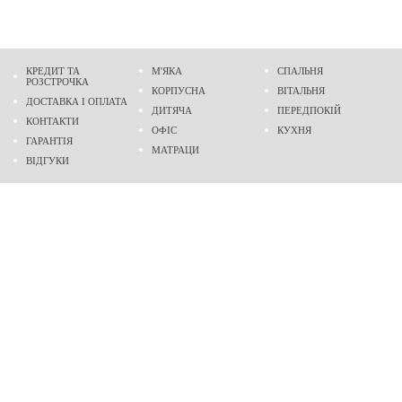
КРЕДИТ ТА
М'ЯКА
СПАЛЬНЯ
РОЗСТРОЧКА
КОРПУСНА
ВІТАЛЬНЯ
ДОСТАВКА І ОПЛАТА
ДИТЯЧА
ПЕРЕДПОКІЙ
КОНТАКТИ
ОФІС
КУХНЯ
ГАРАНТІЯ
МАТРАЦИ
ВІДГУКИ
Адреса
м. Дніпро
проспект Слобожанський, 37
пн-сб - 9:00 - 19:00
нд - 10:00 - 17:00
Приходьте у гості
Ми на карті
Телефон
(096)
489-60-16
(095)
489-60-16