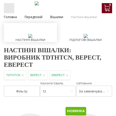
0
Головна
Передпокій
Вішалки
Настінні вішалки
НАСТІННІ ВІШАЛКИ
ПІДЛОГОВІ ВІШАЛКИ
НАСТІННІ ВІШАЛКИ:
ВИРОБНИК TDTHTCN, ВЕРЕСТ,
ЕВЕРЕСТ
TDTHTCN
ВЕРЕСТ
ЕВЕРЕСТ
ПОКАЗАТИ ТОВАРІВ:
СОРТУВАННЯ:
Фільтр
12
За замовчуванням
НОВИНКА