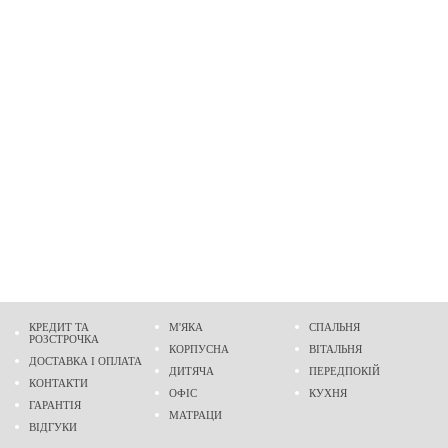
КРЕДИТ ТА
М'ЯКА
СПАЛЬНЯ
РОЗСТРОЧКА
КОРПУСНА
ВІТАЛЬНЯ
ДОСТАВКА І ОПЛАТА
ДИТЯЧА
ПЕРЕДПОКІЙ
КОНТАКТИ
ОФІС
КУХНЯ
ГАРАНТІЯ
МАТРАЦИ
ВІДГУКИ