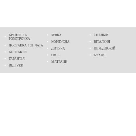
КРЕДИТ ТА
М'ЯКА
СПАЛЬНЯ
РОЗСТРОЧКА
КОРПУСНА
ВІТАЛЬНЯ
ДОСТАВКА І ОПЛАТА
ДИТЯЧА
ПЕРЕДПОКІЙ
КОНТАКТИ
ОФІС
КУХНЯ
ГАРАНТІЯ
МАТРАЦИ
ВІДГУКИ
Адреса
м. Дніпро
проспект Слобожанський, 37
пн-сб - 9:00 - 19:00
нд - 10:00 - 17:00
Приходьте у гості
Ми на карті
Телефон
(096)
489-60-16
(095)
489-60-16