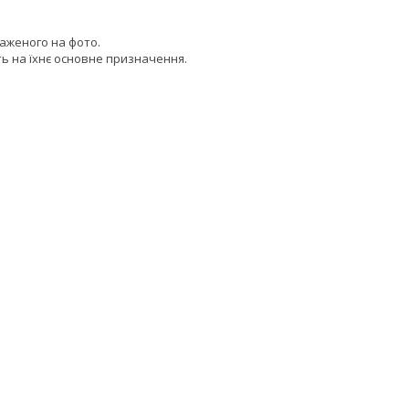
раженого на фото.
ь на їхнє основне призначення.