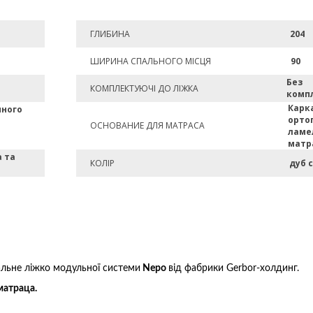
ГЛИБИНА
204
ШИРИНА СПАЛЬНОГО МІСЦЯ
90
Без
КОМПЛЕКТУЮЧІ ДО ЛІЖКА
комп
Карк
много
орто
ОСНОВАНИЕ ДЛЯ МАТРАСА
ламе
матр
а та
КОЛІР
дуб 
альне ліжко модульної системи
Nepo
від фабрики Gerbor-холдинг.
матраца.