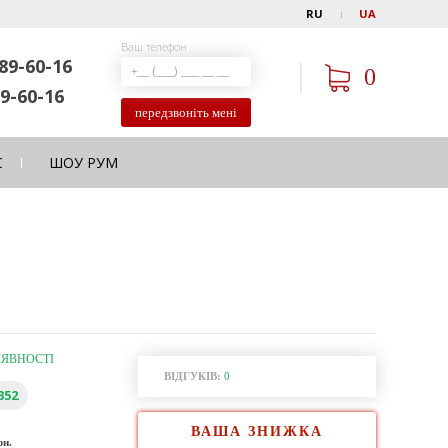
RU
UA
Ваш телефон
89-60-16
0
9-60-16
передзвоніть мені
С
ШОУ РУМ
АЯВНОСТІ
ВІДГУКІВ:
0
352
ВАША ЗНИЖКА
рн.