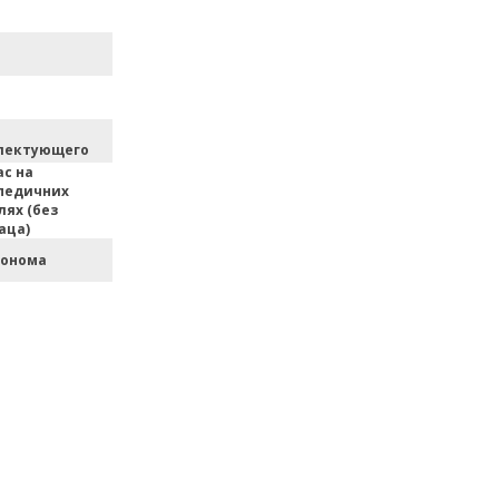
лектующего
ас на
педичних
лях (без
аца)
сонома