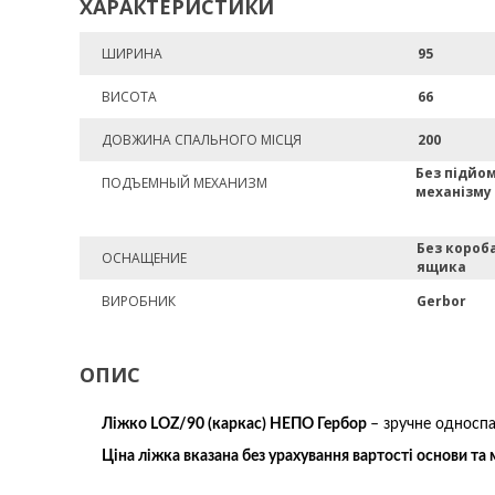
ХАРАКТЕРИСТИКИ
ШИРИНА
95
ВИСОТА
66
ДОВЖИНА СПАЛЬНОГО МІСЦЯ
200
Без підйо
ПОДЪЕМНЫЙ МЕХАНИЗМ
механізму
Без короб
ОСНАЩЕНИЕ
ящика
ВИРОБНИК
Gerbor
ОПИС
Ліжко LOZ/90 (каркас) НЕПО Гербор
– зручне односп
Ціна ліжка вказана без урахування вартості основи та 