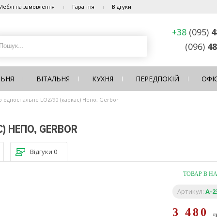
Меблі на замовлення
Гарантія
Відгуки
+38
(095)
4
(096)
48
ЛЬНЯ
ВІТАЛЬНЯ
КУХНЯ
ПЕРЕДПОКІЙ
ОФІ
о односпальне LOZ/90 (каркас) Непо, Gerbor
) НЕПО, GERBOR
Відгуки
0
ТОВАР В Н
Артикул:
A-2
3 480
г