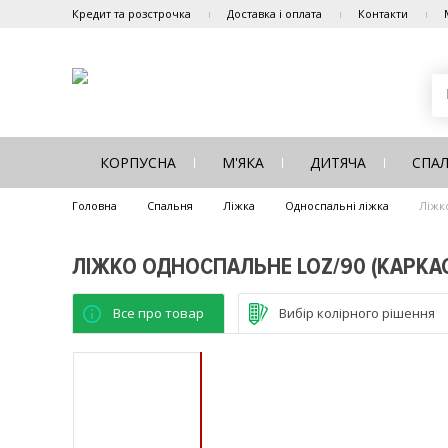
Кредит та розстрочка
Доставка і оплата
Контакти
КОРПУСНА
М'ЯКА
ДИТЯЧА
СПА
Головна
Спальня
Ліжка
Односпальні ліжка
Ліжк
ЛІЖКО ОДНОСПАЛЬНЕ LOZ/90 (КАРКАС
Все про товар
Вибір колірного рішення