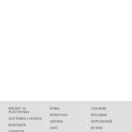
КРЕДИТ ТА
М'ЯКА
СПАЛЬНЯ
РОЗСТРОЧКА
КОРПУСНА
ВІТАЛЬНЯ
ДОСТАВКА І ОПЛАТА
ДИТЯЧА
ПЕРЕДПОКІЙ
КОНТАКТИ
ОФІС
КУХНЯ
ГАРАНТІЯ