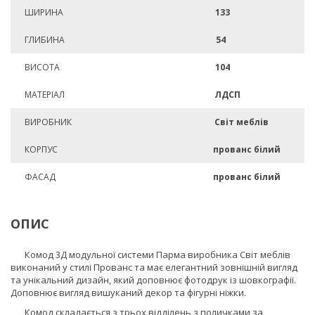
ШИРИНА
133
ГЛИБИНА
54
ВИСОТА
104
МАТЕРІАЛ
ЛДСП
ВИРОБНИК
Світ меблів
КОРПУС
прованс білий
ФАСАД
прованс білий
ОПИС
Комод 3Д модульної системи Парма виробника Світ меблів
виконаний у стилі Прованс та має елегантний зовнішній вигляд
та унікальний дизайн, який доповнює фотодрук із шовкографії.
Доповнює вигляд вишуканий декор та фігурні ніжки.
Комод складається з трьох відділень з поличками за