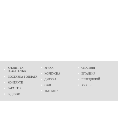
КРЕДИТ ТА
М'ЯКА
СПАЛЬНЯ
РОЗСТРОЧКА
КОРПУСНА
ВІТАЛЬНЯ
ДОСТАВКА І ОПЛАТА
ДИТЯЧА
ПЕРЕДПОКІЙ
КОНТАКТИ
ОФІС
КУХНЯ
ГАРАНТІЯ
МАТРАЦИ
ВІДГУКИ
Адреса
м. Дніпро
проспект Слобожанський, 37
пн-сб - 9:00 - 19:00