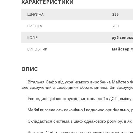
ХАРАКТЕРИСТИКИ
ШИРИНА
255
ВИСОТА
200
КОЛІР
дуб соном
ВИРОБНИК
Майстер 
ОПИС
Вітальня Сафо від українського виробника Майстер Ф
але закручений зі своєрідним обрамленням. Він закручуєт
Усередині цієї конструкції, виготовленої з ДСП, вміщу
Меблі виглядають лаконічно і водночас оригінально, р
Складається система з шаф однакового розміру, в які м
Вітальня Сафо, незважаючи на функціональність, є до