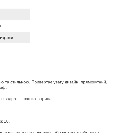
П
лицями
ою та стильною. Привертає увагу дизайн: прямокутний,
шаф.
ває квадрат – шафка-вітрина.
іж 10.
о у вас вітальня невелика, або ви хочете зберегти