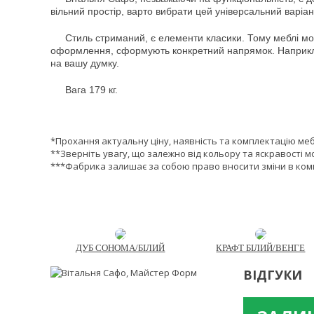
вільний простір, варто вибрати цей універсальний варіа
Стиль стриманий, є елементи класики. Тому меблі можн
оформлення, сформують конкретний напрямок. Наприклад,
на вашу думку.
Вага 179 кг.
*Прохання актуальну ціну, наявність та комплектацію ме
**Зверніть увагу, що залежно від кольору та яскравості м
***Фабрика залишає за собою право вносити зміни в комп
ДУБ СОНОМА/БІЛИЙ
КРАФТ БІЛИЙ/ВЕНГЕ
ВІДГУКИ