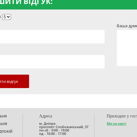
ИТИ ВІДГУК:
А
Ваша думк
ти відгук
ЬНЯ
Адреса
Приходьте у гос
м. Дніпро
Ми на карті
ЛЬНЯ
проспект Слобожанський, 37
пн-сб - 9:00 - 19:00
ДПОКІЙ
нд - 10:00 - 17:00