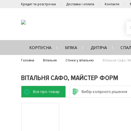
Кредит та розстрочка
Доставка і оплата
Контакти
КОРПУСНА
М'ЯКА
ДИТЯЧА
СПА
Головна
Вітальня
Стінки у вітальню
Вітальня Сафо, 
ВІТАЛЬНЯ САФО, МАЙСТЕР ФОРМ
Все про товар
Вибір колірного рішення