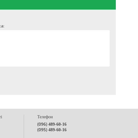
а:
ті
Телефон
(096)
489-60-16
(095)
489-60-16