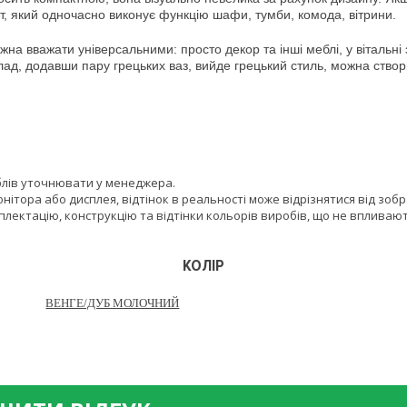
нт, який одночасно виконує функцію шафи, тумби, комода, вітрини.
а вважати універсальними: просто декор та інші меблі, у вітальні 
 додавши пару грецьких ваз, вийде грецький стиль, можна створити
блів уточнювати у менеджера.
онітора або дисплея, відтінок в реальності може відрізнятися від зоб
лектацію, конструкцію та відтінки кольорів виробів, що не впливают
КОЛІР
ВЕНГЕ/ДУБ МОЛОЧНИЙ