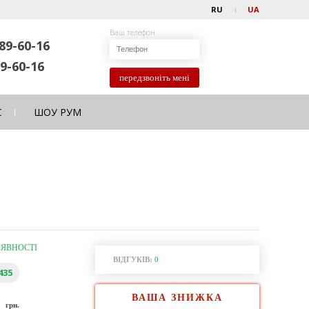
RU
UA
Ваш телефон
89-60-16
9-60-16
передзвоніть мені
С
ШОУ РУМ
АЯВНОСТІ
ВІДГУКІВ:
0
435
ВАША ЗНИЖКА
0
грн.