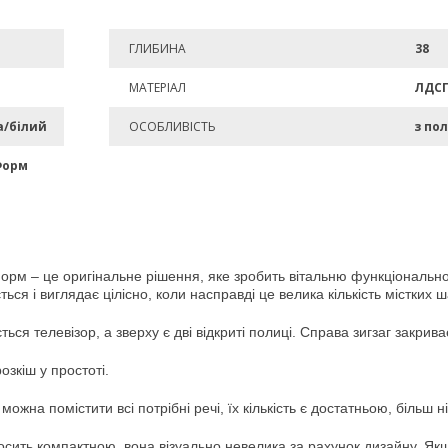
ГЛИБИНА
38
МАТЕРІАЛ
ЛДС
а/білий
ОСОБЛИВІСТЬ
з по
Форм
орм – це оригінальне рішення, яке зробить вітальню функціональн
ься і виглядає цілісно, коли насправді це велика кількість містких 
ється телевізор, а зверху є дві відкриті полиці. Справа зигзаг закри
озкіш у простоті.
ожна помістити всі потрібні речі, їх кількість є достатньою, більш н
сить компактною, вона візуально невелика за рахунок дизайну. Якщ