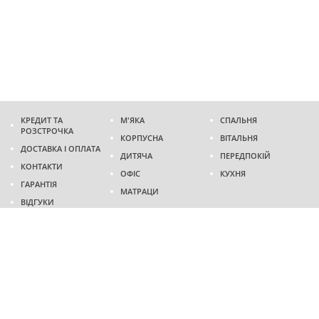
КРЕДИТ ТА
М'ЯКА
СПАЛЬНЯ
РОЗСТРОЧКА
КОРПУСНА
ВІТАЛЬНЯ
ДОСТАВКА І ОПЛАТА
ДИТЯЧА
ПЕРЕДПОКІЙ
КОНТАКТИ
ОФІС
КУХНЯ
ГАРАНТІЯ
МАТРАЦИ
ВІДГУКИ
Адреса
м. Дніпро
проспект Слобожанський, 37
пн-сб - 9:00 - 19:00
нд - 10:00 - 17:00
Приходьте у гості
Ми на карті