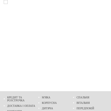
КРЕДИТ ТА
М'ЯКА
СПАЛЬНЯ
РОЗСТРОЧКА
КОРПУСНА
ВІТАЛЬНЯ
ДОСТАВКА І ОПЛАТА
ДИТЯЧА
ПЕРЕДПОКІЙ