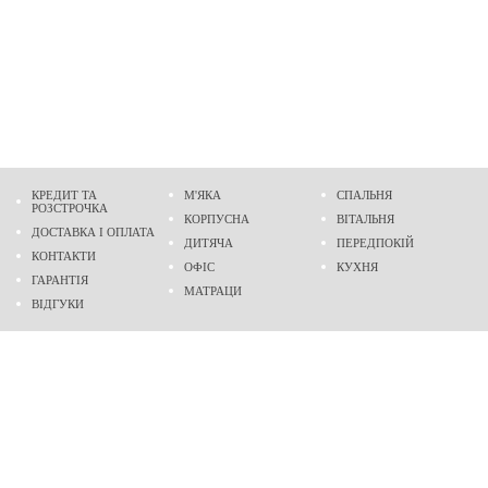
КРЕДИТ ТА
М'ЯКА
СПАЛЬНЯ
РОЗСТРОЧКА
КОРПУСНА
ВІТАЛЬНЯ
ДОСТАВКА І ОПЛАТА
ДИТЯЧА
ПЕРЕДПОКІЙ
КОНТАКТИ
ОФІС
КУХНЯ
ГАРАНТІЯ
МАТРАЦИ
ВІДГУКИ
Адреса
м. Дніпро
проспект Слобожанський, 37
пн-сб - 9:00 - 19:00
нд - 10:00 - 17:00
Приходьте у гості
Ми на карті
Телефон