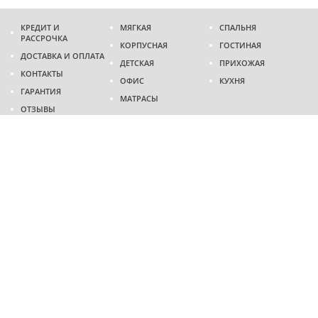
КРЕДИТ И
МЯГКАЯ
СПАЛЬНЯ
РАССРОЧКА
КОРПУСНАЯ
ГОСТИНАЯ
ДОСТАВКА И ОПЛАТА
ДЕТСКАЯ
ПРИХОЖАЯ
КОНТАКТЫ
ОФИС
КУХНЯ
ГАРАНТИЯ
МАТРАСЫ
ОТЗЫВЫ
Адрес
г. Днепр
проспект Слобожанский, 37
пн-сб - 9:00 - 19:00
вс - 10:00 - 17:00
Приходите в гости
Мы на карте
Телефон
(096)
489-60-16
(095)
489-60-16
Создание и
продвижение сайтов
: @ 2026 Fenix Industry