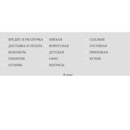
КРЕДИТ И РАССРОЧКА
МЯГКАЯ
СПАЛЬНЯ
ДОСТАВКА И ОПЛАТА
КОРПУСНАЯ
ГОСТИНАЯ
КОНТАКТЫ
ДЕТСКАЯ
ПРИХОЖАЯ
ГАРАНТИЯ
ОФИС
КУХНЯ
ОТЗЫВЫ
МАТРАСЫ
Адрес
г. Днепр
проспект Слобожанский, 37
пн-сб - 9:00 - 19:00
вс - 10:00 - 17:00
Приходите в гости
Мы на карте
Телефон
(096)
489-60-16
(095)
489-60-16