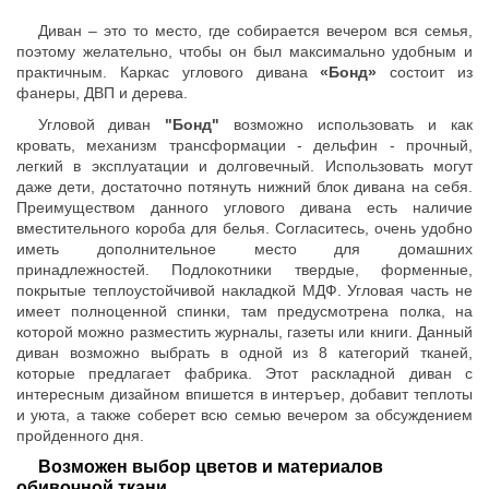
Диван – это то место, где собирается вечером вся семья,
поэтому желательно, чтобы он был максимально удобным и
практичным. Каркас углового дивана
«Бонд»
состоит из
фанеры, ДВП и дерева.
Угловой диван
"Бонд"
возможно использовать и как
кровать, механизм трансформации - дельфин - прочный,
легкий в эксплуатации и долговечный. Использовать могут
даже дети, достаточно потянуть нижний блок дивана на себя.
Преимуществом данного углового дивана есть наличие
вместительного короба для белья. Согласитесь, очень удобно
иметь дополнительное место для домашних
принадлежностей. Подлокотники твердые, форменные,
покрытые теплоустойчивой накладкой МДФ. Угловая часть не
имеет полноценной спинки, там предусмотрена полка, на
которой можно разместить журналы, газеты или книги. Данный
диван возможно выбрать в одной из 8 категорий тканей,
которые предлагает фабрика. Этот раскладной диван с
интересным дизайном впишется в интеръер, добавит теплоты
и уюта, а также соберет всю семью вечером за обсуждением
пройденного дня.
Возможен выбор цветов и материалов
обивочной ткани.