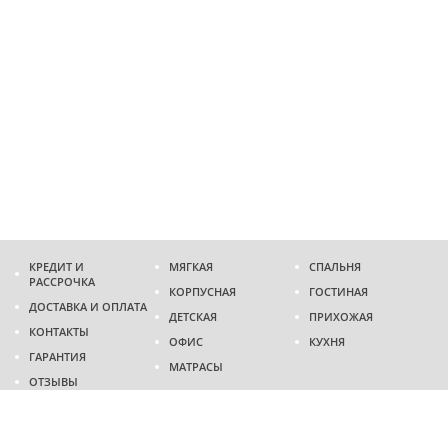
КРЕДИТ И
МЯГКАЯ
СПАЛЬНЯ
РАССРОЧКА
КОРПУСНАЯ
ГОСТИНАЯ
ДОСТАВКА И ОПЛАТА
ДЕТСКАЯ
ПРИХОЖАЯ
КОНТАКТЫ
ОФИС
КУХНЯ
ГАРАНТИЯ
МАТРАСЫ
ОТЗЫВЫ
Адрес
г. Днепр