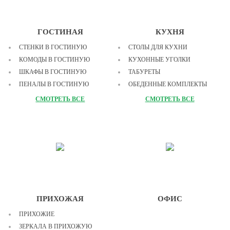
ОДЕЯЛА
ДЕТСКИЕ ДИВАНЫ
ДЕТСКИЕ КОМПЬЮТЕРНЫЕ
КРЕСЛА
ГОСТИНАЯ
КУХНЯ
СТЕНКИ В ГОСТИНУЮ
СТОЛЫ ДЛЯ КУХНИ
КОМОДЫ В ГОСТИНУЮ
КУХОННЫЕ УГОЛКИ
ШКАФЫ В ГОСТИНУЮ
ТАБУРЕТЫ
ПЕНАЛЫ В ГОСТИНУЮ
ОБЕДЕННЫЕ КОМПЛЕКТЫ
ВИТРИНЫ В ГОСТИНУЮ
КУХОННЫЕ ГАРНИТУРЫ
СМОТРЕТЬ ВСЕ
СМОТРЕТЬ ВСЕ
TV ТУМБЫ
ТУМБЫ И БАРЫ
ЖУРНАЛЬНЫЕ СТОЛИКИ
СТЕЛЛАЖИ
ДИВАНЫ ПРЯМЫЕ
ДИВАНЫ УГЛОВЫЕ
КРЕСЛА ДЛЯ ГОСТИНОЙ
МЯГКИЕ КОМПЛЕКТЫ
ПРИХОЖАЯ
ОФИС
ДИВАНЫ МОДУЛЬНЫЕ
ПРИХОЖИЕ
МОДУЛЬНЫЕ ГОСТИНЫЕ
ЗЕРКАЛА В ПРИХОЖУЮ