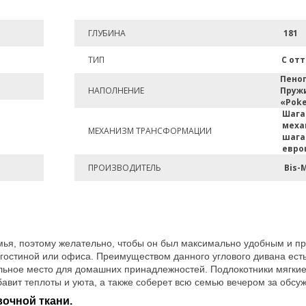
ГЛУБИНА
181
ТИП
С от
Пено
НАПОЛНЕНИЕ
Пруж
«Poke
Шаг
меха
МЕХАНИЗМ ТРАНСФОРМАЦИИ
шаг
евро
ПРОИЗВОДИТЕЛЬ
Bis-
семья, поэтому желательно, чтобы он был максимально удобным и п
гостиной или офиса. Преимуществом данного углового дивана есть
ельное место для домашних принадлежностей.
Подлокотники мягкие
авит теплоты и уюта, а также соберет всю семью вечером за обсу
очной ткани.