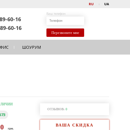
RU
UA
Ваш телефон
89-60-16
89-60-16
Перезвоните мне
ФИС
ШОУРУМ
АЛИЧИИ
ОТЗЫВОВ:
0
573
ВАША СКИДКА
80
грн.