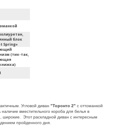
томанкой
полиуретан,
инный блок
t Spring»
ающий
низм (тик-так,
ающая
книжка)
M
рактичным.
Угловой диван
"Торонто 2"
с оттоманкой
 наличие вместительного короба для белья в
, широкие. Этот раскладной диван с интересным
ждением пройденного дня.