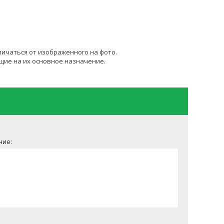
личаться от изображенного на фото.
щие на их основное назначение.
ние: