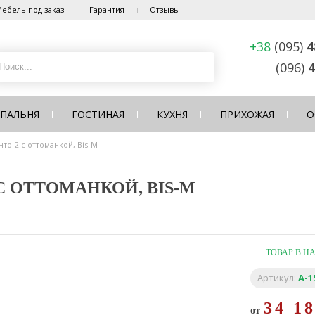
ебель под заказ
Гарантия
Отзывы
+38
(095)
4
(096)
4
СПАЛЬНЯ
ГОСТИНАЯ
КУХНЯ
ПРИХОЖАЯ
О
то-2 с оттоманкой, Bis-M
С ОТТОМАНКОЙ, BIS-M
ТОВАР В Н
Артикул:
A-1
34 1
от