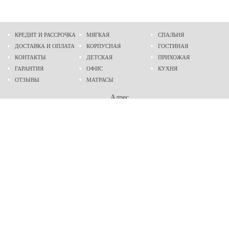
КРЕДИТ И РАССРОЧКА
МЯГКАЯ
СПАЛЬНЯ
ДОСТАВКА И ОПЛАТА
КОРПУСНАЯ
ГОСТИНАЯ
КОНТАКТЫ
ДЕТСКАЯ
ПРИХОЖАЯ
ГАРАНТИЯ
ОФИС
КУХНЯ
ОТЗЫВЫ
МАТРАСЫ
Адрес
г. Днепр
проспект Слобожанский, 37
пн-сб - 9:00 - 19:00
вс - 10:00 - 17:00
Приходите в гости
Мы на карте
Телефон
(096)
489-60-16
(095)
489-60-16
Создание и
продвижение сайтов
: @ 2026 Fenix Industry