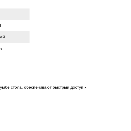
П
ой
ме
умбе стола, обеспечивают быстрый доступ к