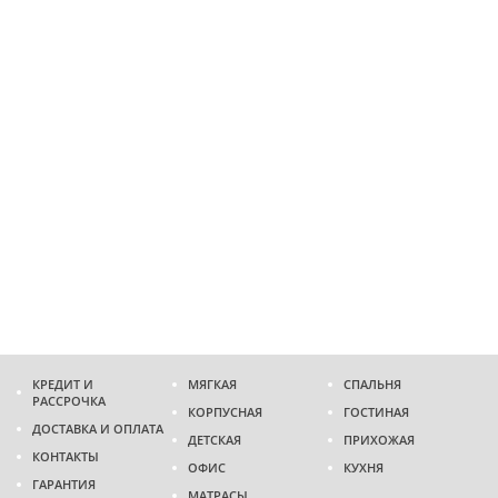
КРЕДИТ И
МЯГКАЯ
СПАЛЬНЯ
РАССРОЧКА
КОРПУСНАЯ
ГОСТИНАЯ
ДОСТАВКА И ОПЛАТА
ДЕТСКАЯ
ПРИХОЖАЯ
КОНТАКТЫ
ОФИС
КУХНЯ
ГАРАНТИЯ
МАТРАСЫ