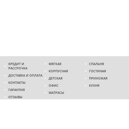
КРЕДИТ И
МЯГКАЯ
СПАЛЬНЯ
РАССРОЧКА
КОРПУСНАЯ
ГОСТИНАЯ
ДОСТАВКА И ОПЛАТА
ДЕТСКАЯ
ПРИХОЖАЯ
КОНТАКТЫ
ОФИС
КУХНЯ
ГАРАНТИЯ
МАТРАСЫ
ОТЗЫВЫ
Адрес
г. Днепр
проспект Слобожанский, 37
пн-сб - 9:00 - 19:00
вс - 10:00 - 17:00